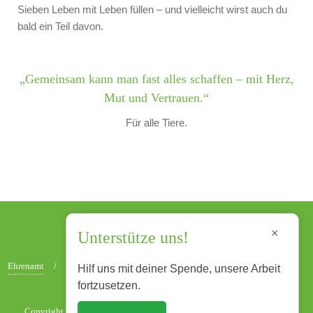
Sieben Leben mit Leben füllen – und vielleicht wirst auch du
bald ein Teil davon.
„Gemeinsam kann man fast alles schaffen – mit Herz,
Mut und Vertrauen.“
Für alle Tiere.
×
Unterstütze uns!
Ehrenamt
Patenschaften
Spenden
Transparenz
Satzung
Hilf uns mit deiner Spende, unsere Arbeit
Impressum
DSGVO
fortzusetzen.
Copyright ©2026 Tierschutzverein Sieben Leben . All rights reserved.