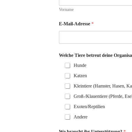
e
n
Vorname
?
E-Mail-Adresse
*
Welche Tiere betreut deine Organis
Hunde
Katzen
Kleintiere (Hamster, Hasen, Ka
Groß-/Klauentiere (Pferde, Ese
Exoten/Reptilien
Andere
Wo braucht ihr Unterstützung?
*