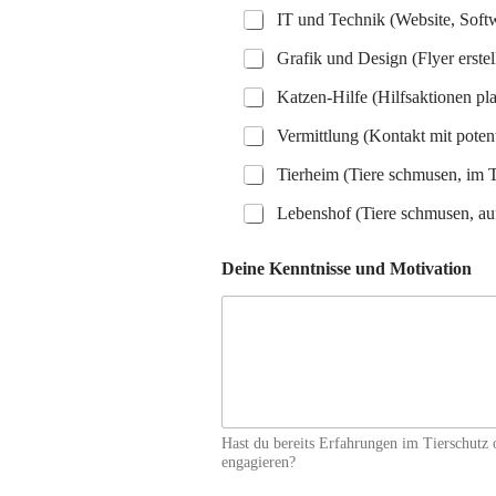
IT und Technik (Website, Softw
Grafik und Design (Flyer erstel
Katzen-Hilfe (Hilfsaktionen pl
Vermittlung (Kontakt mit poten
Tierheim (Tiere schmusen, im T
Lebenshof (Tiere schmusen, au
N
Deine Kenntnisse und Motivation
a
m
e
B
e
r
e
i
c
Hast du bereits Erfahrungen im Tierschutz
h
engagieren?
S